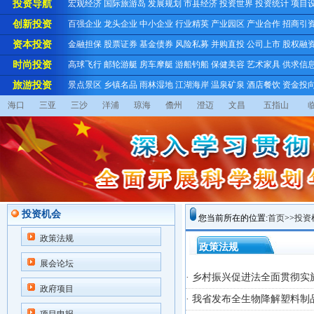
投资导航
宏观经济
国际旅游岛
发展规划
市县经济
投资世界
投资统计
项目
创新投资
百强企业
龙头企业
中小企业
行业精英
产业园区
产业合作
招商引
资本投资
金融担保
股票证券
基金债券
风险私募
并购直投
公司上市
股权融
时尚投资
高球飞行
邮轮游艇
房车摩艇
游船钓船
保健美容
艺术家具
供求信
旅游投资
景点景区
乡镇名品
雨林湿地
江湖海岸
温泉矿泉
酒店餐饮
资金投
海口
三亚
三沙
洋浦
琼海
儋州
澄迈
文昌
五指山
投资机会
您当前所在的位置:
首页
>>
投资
政策法规
政策法规
展会论坛
· 乡村振兴促进法全面贯彻实
政府项目
· 我省发布全生物降解塑料制