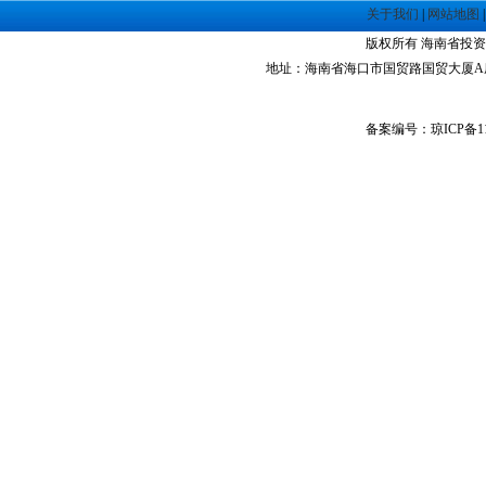
·
海南洋浦经济开发区
关于我们
|
网站地图
·
珠海高栏港经济区
版权所有 海南省投资指南网 Co
·
禅城经济开发区
地址：海南省海口市国贸路国贸大厦A座1305室 
·
中山火炬高技术产业开发区
·
增城经济技术开发区
·
湛江经济技术开发区
备案编号：琼ICP备11
·
广州经济技术开发区
·
广州南沙经济技术开发区
·
大亚湾经济技术开发区
·
北京经济技术开发区