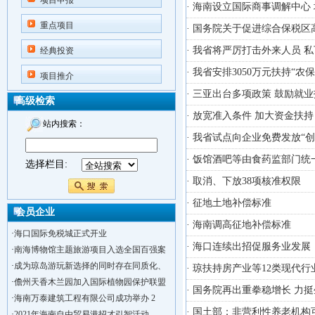
项目申报
· 海南设立国际商事调解中
重点项目
· 国务院关于促进综合保税
· 我省将严厉打击外来人员 
经典投资
· 我省安排3050万元扶持“
项目推介
· 三亚出台多项政策 鼓励就
高级检索
· 放宽准入条件 加大资金扶
站内搜索：
· 我省试点向企业免费发放“创
· 饭馆酒吧等由食药监部门统
选择栏目:
· 取消、下放38项核准权限
· 征地土地补偿标准
会员企业
· 海南调高征地补偿标准
·
海口国际免税城正式开业
· 海口连续出招促服务业发展
·
南海博物馆主题旅游项目入选全国百强案
·
成为琼岛游玩新选择的同时存在同质化、
· 琼扶持房产业等12类现代行
·
儋州天香木兰园加入国际植物园保护联盟
· 国务院再出重拳稳增长 力
·
海南万泰建筑工程有限公司成功举办 2
· 国土部：非营利性养老机
·
2021年海南自由贸易港招才引智活动