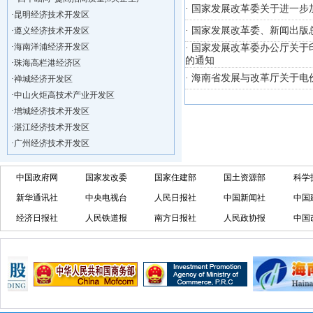
· 国家发展改革委关于进一
·
昆明经济技术开发区
·
遵义经济技术开发区
· 国家发展改革委、新闻出
·
海南洋浦经济开发区
· 国家发展改革委办公厅关
·
珠海高栏港经济区
的通知
·
禅城经济开发区
· 海南省发展与改革厅关于
·
中山火炬高技术产业开发区
·
增城经济技术开发区
·
湛江经济技术开发区
·
广州经济技术开发区
·
广州南沙经济技术开发区
·
大亚湾经济技术开发区
中国政府网
国家发改委
国家住建部
国土资源部
科学
·
北京经济技术开发区
新华通讯社
中央电视台
人民日报社
中国新闻社
中国
·
洋浦不断延伸产业链，推进一批石化产业
经济日报社
人民铁道报
南方日报社
人民政协报
中国
·
海口今年将投入44.4亿元推进江东新
·
新加坡海口国家高新区国际创新创业中心
·
狮子岭工业园： 新能源产业发展集
·
“四个瞄向”提高招商质量,3央企生产
·
昆明经济技术开发区
·
遵义经济技术开发区