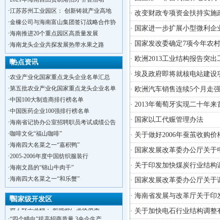
·
江苏苏州工业园区： 创新铸就产业高地
· 改变财政专项资金扶持实
·
金橡公司与海南富山集团签订战略合作协
· 国家进一步扩展小型微利
·
海南推进20个重点园区高质量发展
· 国家发改委确定7项今年农
·
海南龙头企业共探发展热带水果之路
· 欧洲2013工业结构报告突
热点资讯
· 埃及政府即将就核电站建
·
农业产业化国家重点龙头企业名单汇总
·
第五批农业产业化国家重点龙头企业名单
· 欧洲汽车销售连续5个月走
·
中国100大制造商排行榜名单
· 2013年葡萄牙实现二十年
·
中国医药企业100强排行榜名单
· 国家以工代赈管理办法
·
海南省记协办公室招聘职员考试成绩公告
·
咖啡文化“福山咖啡”
· 关于做好2006年蚕茧收
·
海南四大名菜之一“嘉积鸭”
· 国家发展改革委办公厅关于
·
2005-2006年度中国纺织服装行
· 关于印发加快煤炭行业结
·
海南文昌的“锦山牛肉干”
·
洋浦不断延伸产业链，推进一批石化产业
·
海南四大名菜之一“和乐蟹”
· 国家发展改革委办公厅关
·
海口今年将投入44.4亿元推进江东新
·
新加坡海口国家高新区国际创新创业中心
· 海南省发展与改革厅关于
国家级开发区
·
狮子岭工业园： 新能源产业发展集
· 关于加快电石行业结构调
·
“四个瞄向”提高招商质量,3央企生产